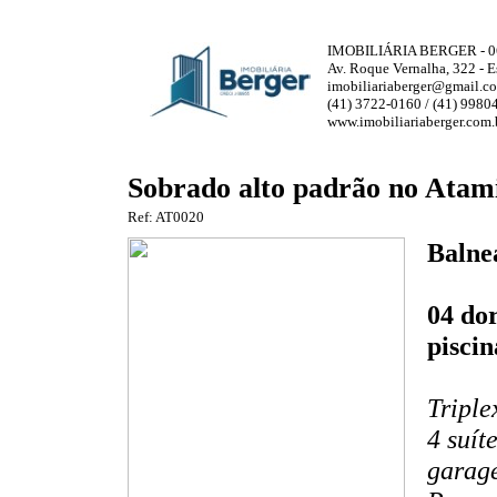
IMOBILIÁRIA BERGER - 0
Av. Roque Vernalha, 322 - 
imobiliariaberger@gmail.c
(41) 3722-0160 / (41) 9980
www.imobiliariaberger.com.
Sobrado alto padrão no Atam
Ref: AT0020
Balne
04 dor
piscin
Triple
4 suít
garage