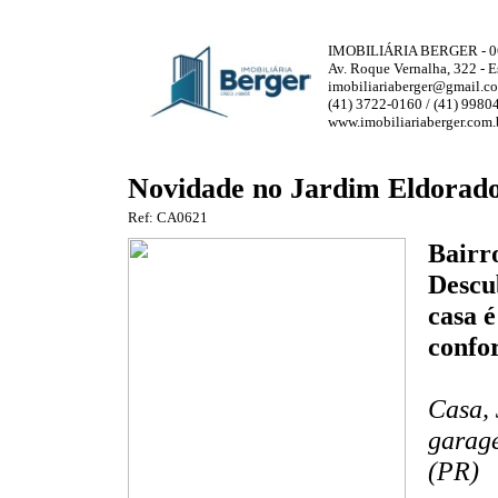
IMOBILIÁRIA BERGER - 0
Av. Roque Vernalha, 322 - 
imobiliariaberger@gmail.c
(41) 3722-0160 / (41) 9980
www.imobiliariaberger.com.
Novidade no Jardim Eldorad
Ref: CA0621
Bairr
Descu
casa 
confor
Casa, 
garag
(PR)