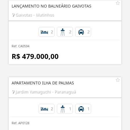
LANÇAMENTO NO BALNEÁRIO GAIVOTAS
Gaivotas - Matinhos
2
2
2
Ref. CA0594
R$ 479.000,00
APARTAMENTO ILHA DE PALMAS
Jardim Yamaguchi - Paranaguá
2
1
1
Ref. AP0128