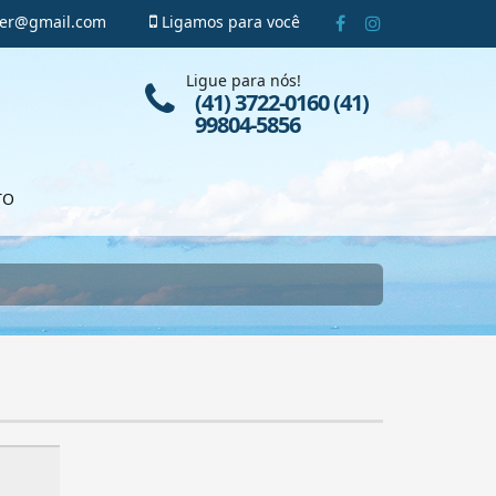
ger@gmail.com
Ligamos para você
Ligue para nós!
(41) 3722-0160 (41)
99804-5856
TO