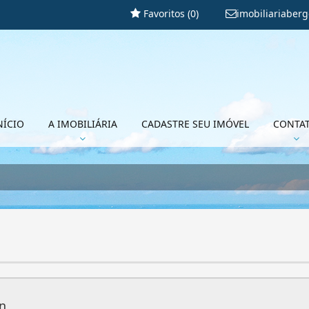
Favoritos (
0
)
imobiliariaber
NÍCIO
A IMOBILIÁRIA
CADASTRE SEU IMÓVEL
CONTA
n