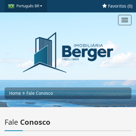
Favoritos (
0
)
Português BR
Toggl
navig
Home
Fale Conosco
Fale
Conosco