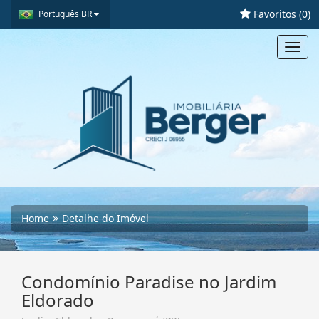
Favoritos (
0
)
Português BR
Toggl
navig
Home
Detalhe do Imóvel
Condomínio Paradise no Jardim
Eldorado