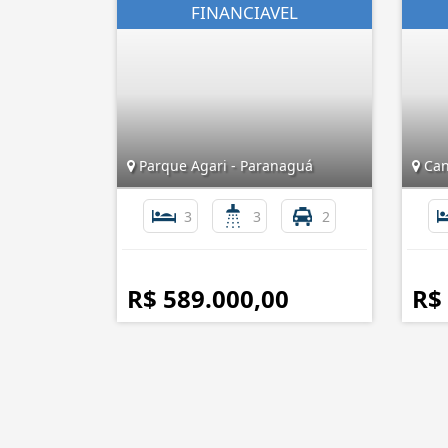
Parque Agari - Paranaguá
Can
3
3
2
R$ 589.000,00
R$