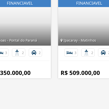
oas - Pontal do Paraná
Ipacaray - Matinhos
3
2
2
3
2
 350.000,00
R$ 509.000,00