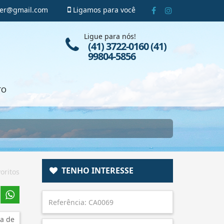
ger@gmail.com
Ligamos para você
Ligue para nós!
(41) 3722-0160 (41)
99804-5856
TO
TENHO INTERESSE
oritos
a de