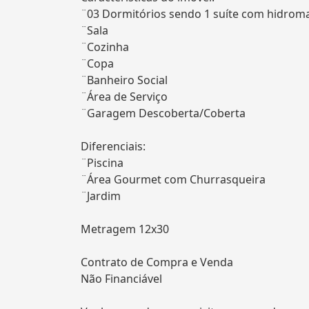
¨03 Dormitórios sendo 1 suíte com hidro
¨Sala
¨Cozinha
¨Copa
¨Banheiro Social
¨Área de Serviço
¨Garagem Descoberta/Coberta
Diferenciais:
¨Piscina
¨Área Gourmet com Churrasqueira
¨Jardim
Metragem 12x30
Contrato de Compra e Venda
Não Financiável