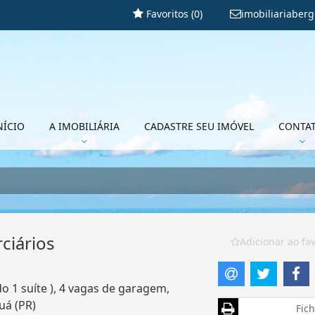
Favoritos (
0
)
imobiliariaber
NÍCIO
A IMOBILIÁRIA
CADASTRE SEU IMÓVEL
CONTA
ciários
Adicionar ao fav
o 1 suíte ), 4 vagas de garagem,
uá (PR)
Fich