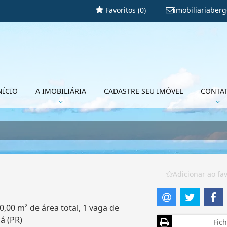
Favoritos (
0
)
imobiliariaber
NÍCIO
A IMOBILIÁRIA
CADASTRE SEU IMÓVEL
CONTA
Adicionar ao fav
0,00 m² de área total, 1 vaga de
á (PR)
Fich