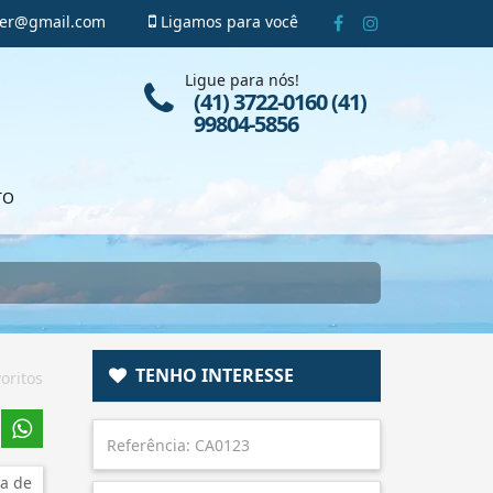
ger@gmail.com
Ligamos para você
Ligue para nós!
(41) 3722-0160 (41)
99804-5856
TO
TENHO INTERESSE
oritos
a de