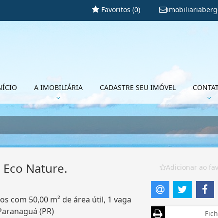
Favoritos (
0
)
imobiliariaber
NÍCIO
A IMOBILIÁRIA
CADASTRE SEU IMÓVEL
CONTA
 Eco Nature.
Adicionar ao fav
s com 50,00 m² de área útil, 1 vaga
Paranaguá (PR)
Fich