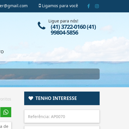
ger@gmail.com
Ligamos para você
Ligue para nós!
(41) 3722-0160 (41)
99804-5856
TO
TENHO INTERESSE
oritos
a de