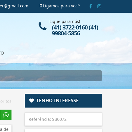
ger@gmail.com
Ligamos para você
Ligue para nós!
(41) 3722-0160 (41)
99804-5856
TO
TENHO INTERESSE
oritos
a de