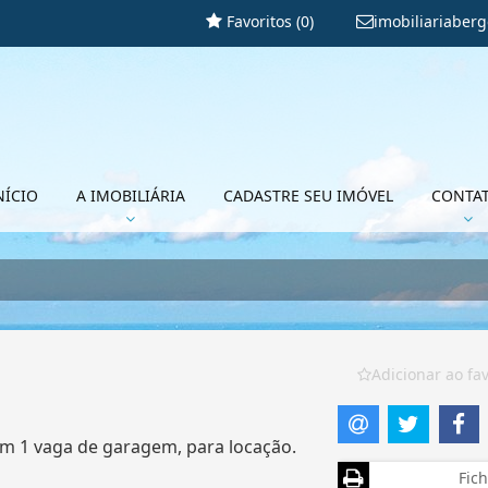
Favoritos (
0
)
imobiliariaber
NÍCIO
A IMOBILIÁRIA
CADASTRE SEU IMÓVEL
CONTA
Adicionar ao fav
com 1 vaga de garagem, para locação.
Fich