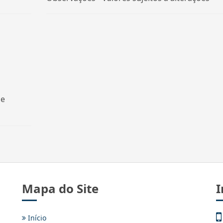
de
Mapa do Site
I
Início