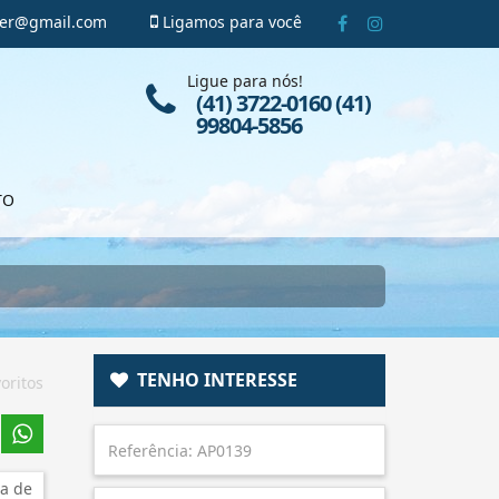
ger@gmail.com
Ligamos para você
Ligue para nós!
(41) 3722-0160 (41)
99804-5856
TO
TENHO INTERESSE
oritos
a de