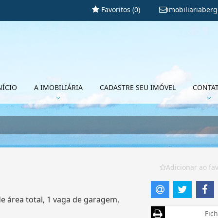
Favoritos (
0
)
imobiliariaber
NÍCIO
A IMOBILIÁRIA
CADASTRE SEU IMÓVEL
CONTA
Adicionar ao fav
e área total, 1 vaga de garagem,
Fich