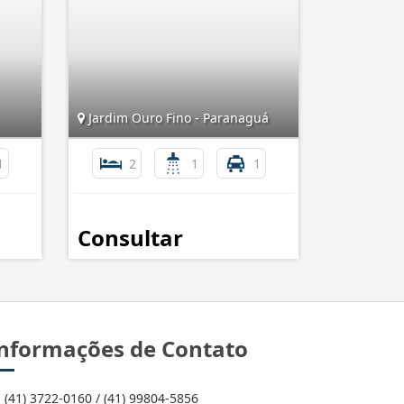
Jardim Ouro Fino - Paranaguá
1
2
1
1
Consultar
nformações de Contato
(41) 3722-0160 / (41) 99804-5856