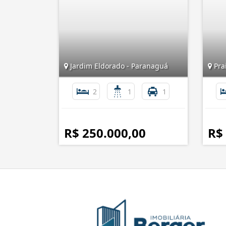
Jardim Eldorado - Paranaguá
Prai
2
1
1
R$ 250.000,00
R$