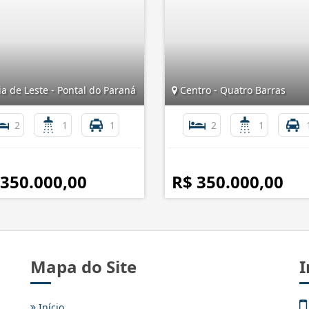
a de Leste - Pontal do Paraná
Centro - Quatro Barras
2
1
1
2
1
 350.000,00
R$ 350.000,00
Mapa do Site
I
Início