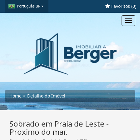
Favoritos (
0
)
Português BR
Toggl
navig
Home
Detalhe do Imóvel
Sobrado em Praia de Leste -
Proximo do mar.