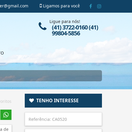
ger@gmail.com
Ligamos para você
Ligue para nós!
(41) 3722-0160 (41)
99804-5856
TO
TENHO INTERESSE
oritos
a de