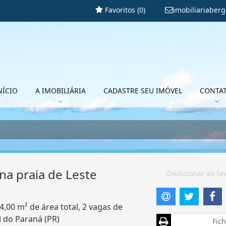
Favoritos (
0
)
imobiliariaber
NÍCIO
A IMOBILIÁRIA
CADASTRE SEU IMÓVEL
CONTA
na praia de Leste
Adicionar ao fav
4,00 m² de área total, 2 vagas de
l do Paraná (PR)
Fich