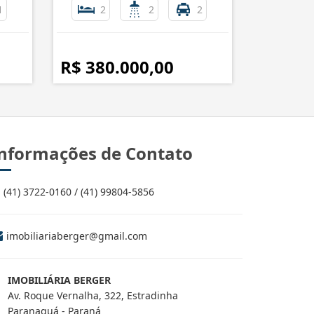
1
2
2
2
R$ 380.000,00
nformações de Contato
(41) 3722-0160 / (41) 99804-5856
imobiliariaberger@gmail.com
IMOBILIÁRIA BERGER
Av. Roque Vernalha, 322, Estradinha
Paranaguá - Paraná