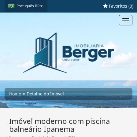
Favoritos (
0
)
Português BR
Toggl
navig
Home
Detalhe do Imóvel
Imóvel moderno com piscina
balneário Ipanema