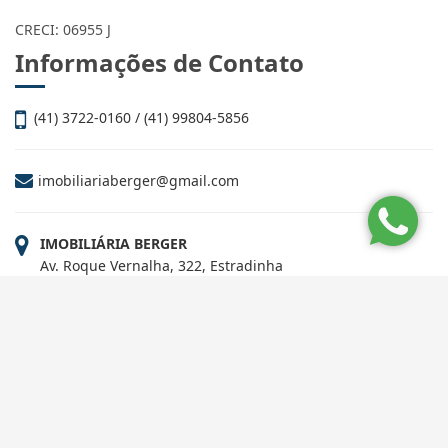
CRECI: 06955 J
Informações de Contato
(41) 3722-0160 / (41) 99804-5856
imobiliariaberger@gmail.com
IMOBILIÁRIA BERGER
Av. Roque Vernalha, 322, Estradinha
Paranaguá - Paraná
CEP: 83206-350
Site desenvolvido por
ImóvelOffice
© - Todos os direitos reservados