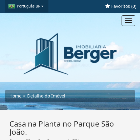
Favoritos (
0
)
Português BR
Toggl
navig
Home
Detalhe do Imóvel
Casa na Planta no Parque São
João.