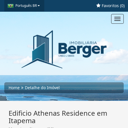
Favoritos (
0
)
Português BR
Toggl
navig
Home
Detalhe do Imóvel
Edificio Athenas Residence em
Itapema