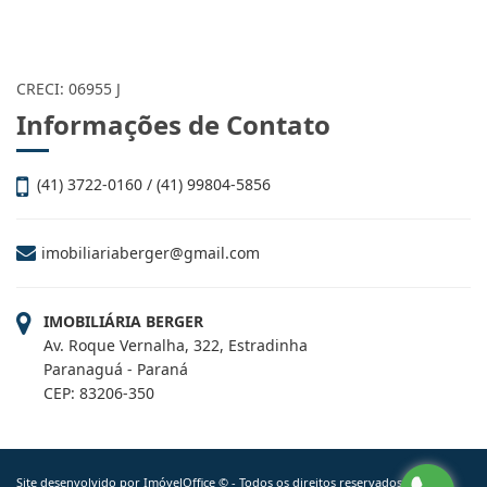
CRECI: 06955 J
Informações de Contato
(41) 3722-0160 / (41) 99804-5856
imobiliariaberger@gmail.com
IMOBILIÁRIA BERGER
Av. Roque Vernalha, 322, Estradinha
Paranaguá - Paraná
CEP: 83206-350
Site desenvolvido por
ImóvelOffice
© - Todos os direitos reservados